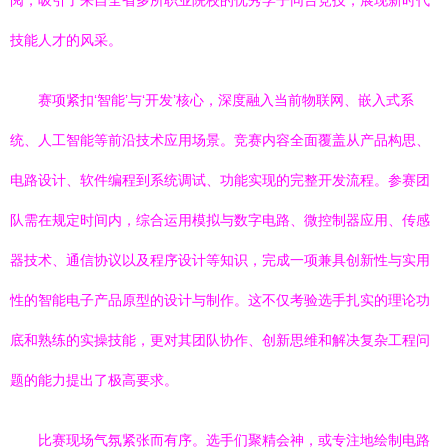
阅，吸引了来自全省多所职业院校的优秀学子同台竞技，展现新时代
技能人才的风采。
赛项紧扣‘智能’与‘开发’核心，深度融入当前物联网、嵌入式系
统、人工智能等前沿技术应用场景。竞赛内容全面覆盖从产品构思、
电路设计、软件编程到系统调试、功能实现的完整开发流程。参赛团
队需在规定时间内，综合运用模拟与数字电路、微控制器应用、传感
器技术、通信协议以及程序设计等知识，完成一项兼具创新性与实用
性的智能电子产品原型的设计与制作。这不仅考验选手扎实的理论功
底和熟练的实操技能，更对其团队协作、创新思维和解决复杂工程问
题的能力提出了极高要求。
比赛现场气氛紧张而有序。选手们聚精会神，或专注地绘制电路