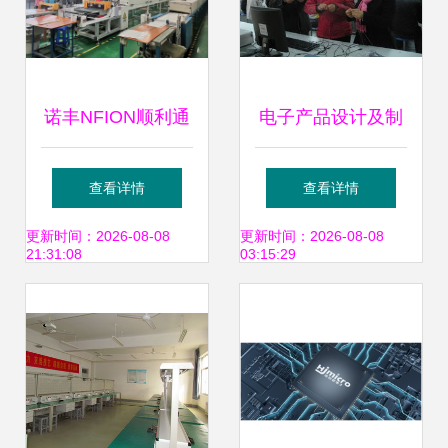
诺丰NFION顺利通
电子产品设计及制
过IATF16949:2016
作技能竞赛圆满结
查看详情
查看详情
认证 新起点、新征
束 创新与技术开发
更新时间：2026-08-08
更新时间：2026-08-08
21:31:08
03:15:29
程、永不止步
的盛宴