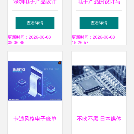
深圳电子产品设计
电子产品的设计与
公司怎么选 主要看
技术开发 这是完成
查看详情
查看详情
四点
设计方案的必要技
更新时间：2026-08-08
更新时间：2026-08-08
09:36:45
15:26:57
能
卡通风格电子账单
不吹不黑 日本媒体