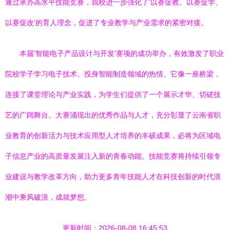
通过承办高水平技能竞赛，我校进一步强化了‘以赛促教、以赛促学、
以赛促改’的育人理念，促进了专业教学与产业需求的紧密对接。
本届‘智能电子产品设计与开发’赛项的成功举办，有效激发了职业
院校学子学习电子技术、投身智能制造领域的热情。它像一座桥梁，
连接了课堂理论与产业实践，为学生们提供了一个展示才华、切磋技
艺的广阔舞台。大赛涌现出的优秀作品与人才，充分彰显了云南省职
业教育的创新活力与技术应用型人才培养的丰硕成果，必将为区域电
子信息产业的高质量发展注入新的青春动能。技能竞赛将持续引领专
业建设与教学改革方向，助力更多青年技能人才在科技创新的时代浪
潮中乘风破浪，成就梦想。
更新时间：2026-08-08 16:45:53