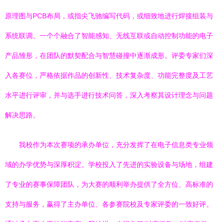
原理图与PCB布局，或指尖飞驰编写代码，或细致地进行焊接组装与
系统联调。一个个融合了智能感知、无线互联或自动控制功能的电子
产品雏形，在团队的默契配合与智慧碰撞中逐渐成形。评委专家们深
入各赛位，严格依据作品的创新性、技术复杂度、功能完整度及工艺
水平进行评审，并与选手进行技术问答，深入考察其设计理念与问题
解决思路。
我校作为本次赛项的承办单位，充分发挥了在电子信息类专业领
域的办学优势与深厚积淀。学校投入了先进的实验设备与场地，组建
了专业的赛事保障团队，为大赛的顺利举办提供了全方位、高标准的
支持与服务，赢得了主办单位、各参赛院校及专家评委的一致好评。