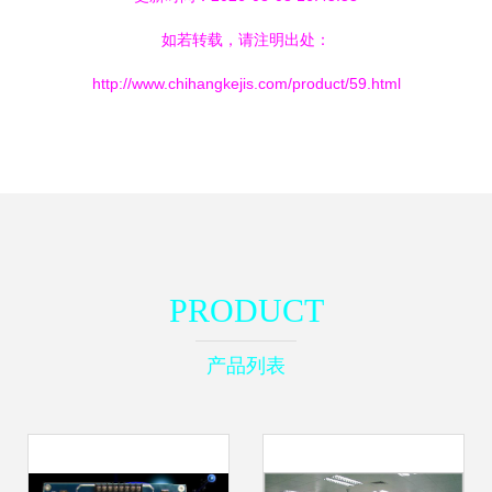
如若转载，请注明出处：
http://www.chihangkejis.com/product/59.html
PRODUCT
产品列表